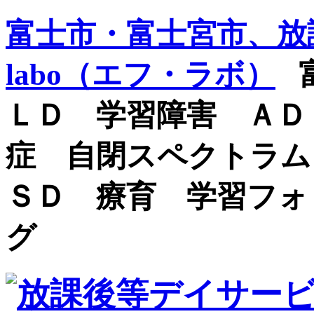
富士市・富士宮市、放課
labo（エフ・ラボ）
富
ＬＤ 学習障害 ＡＤ
症 自閉スペクトラム
ＳＤ 療育 学習フォ
グ