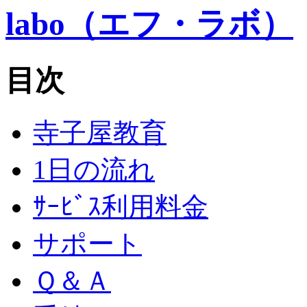
目次
寺子屋教育
1日の流れ
ｻｰﾋﾞｽ利用料金
サポート
Ｑ＆Ａ